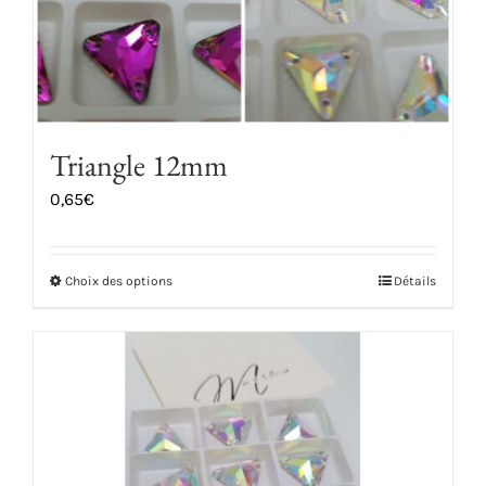
la
page
du
produit
Triangle 12mm
0,65
€
Choix des options
Détails
Ce
produit
a
plusieurs
variations.
Les
options