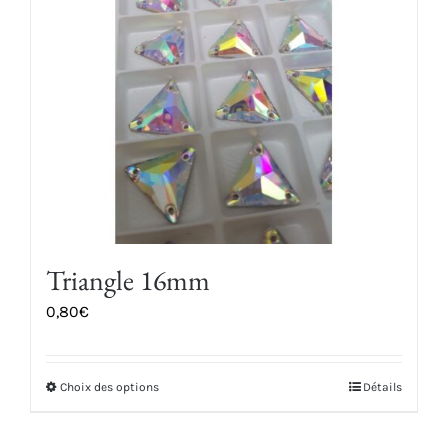
peuvent
être
choisies
sur
la
page
du
produit
Triangle 16mm
0,80
€
Choix des options
Détails
Ce
produit