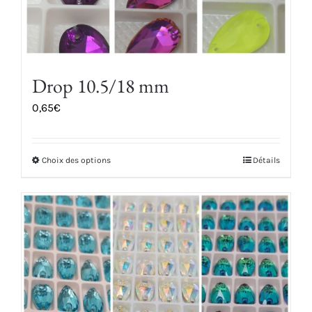
Drop 10.5/18 mm
0,65
€
Choix des options
Détails
Ce
produit
a
plusieurs
variations.
Les
options
peuvent