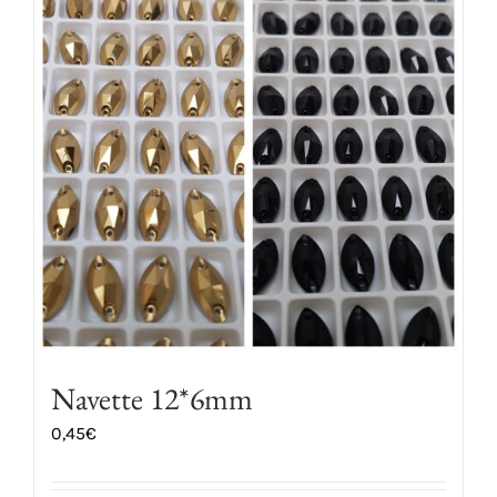
produit
Navette 12*6mm
0,45
€