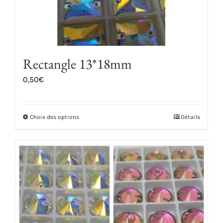
page
du
produit
Rectangle 13*18mm
0,50
€
Choix des options
Détails
Ce
produit
a
plusieurs
variations.
Les
options
peuvent