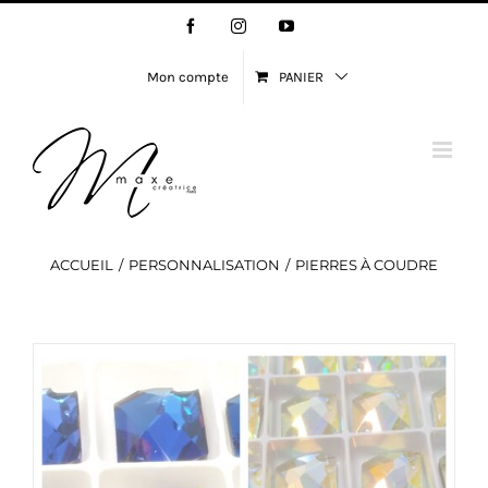
Passer
Facebook
Instagram
YouTube
au
contenu
Mon compte
PANIER
ACCUEIL
PERSONNALISATION
PIERRES À COUDRE