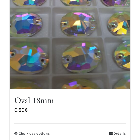
Oval 18mm
0,80
€
Choix des options
Détails
Ce