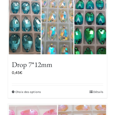
être
choisies
sur
la
page
du
produit
Drop 7*12mm
0,45
€
Choix des options
Détails
Ce
produit
a