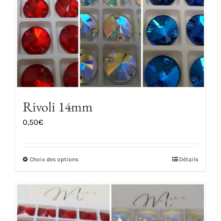
choisies
sur
la
page
du
produit
Rivoli 14mm
0,50
€
Choix des options
Détails
Ce
produit
a
plusieurs
variations.