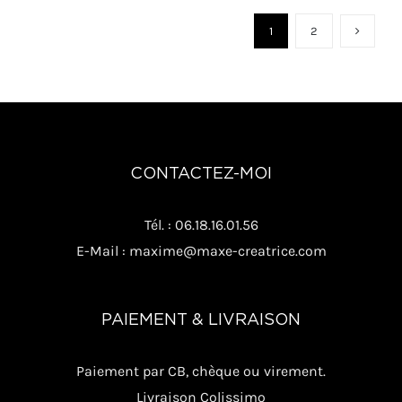
a
plusieurs
1
2
variations.
Les
options
peuvent
être
CONTACTEZ-MOI
choisies
sur
Tél. : 06.18.16.01.56
la
E-Mail : maxime@maxe-creatrice.com
page
du
produit
PAIEMENT & LIVRAISON
Paiement par CB, chèque ou virement.
Livraison Colissimo