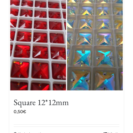
Les
options
peuvent
être
choisies
sur
la
page
du
produit
Square 12*12mm
0,50
€