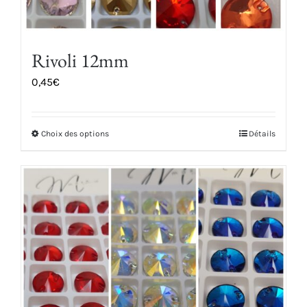
Rivoli 12mm
0,45
€
Choix des options
Détails
Ce
produit
a
plusieurs
variations.
Les
options
peuvent
être