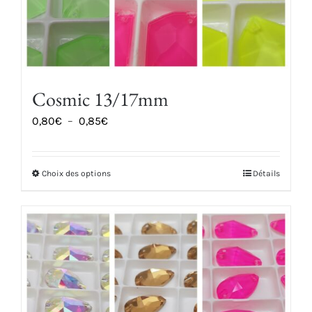
Cosmic 13/17mm
Plage
0,80
€
–
0,85
€
de
prix :
Choix des options
Détails
Ce
0,80€
produit
à
a
0,85€
plusieurs
variations.
Les
options