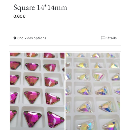
Square 14*14mm
0,60
€
Choix des options
Détails
Ce
produit
a
plusieurs
variations.
Les
options
peuvent
être
choisies
sur