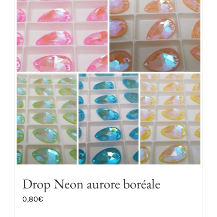
plusieurs
variations.
Les
options
peuvent
être
choisies
sur
la
page
du
produit
Drop Neon aurore boréale
0,80
€