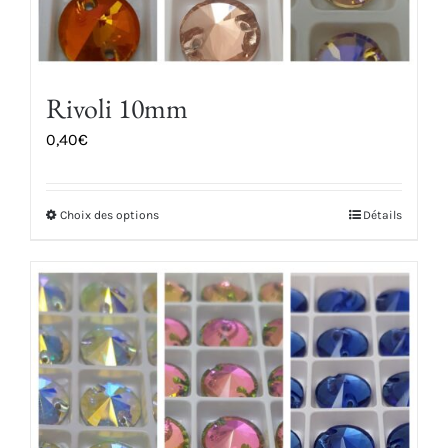
Rivoli 10mm
0,40
€
Choix des options
Détails
Ce
produit
a
plusieurs
variations.
Les
options
peuvent