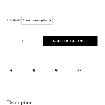
Couleur
AJOUTER AU PANIER
quantité
de
Barrette
plates
Description