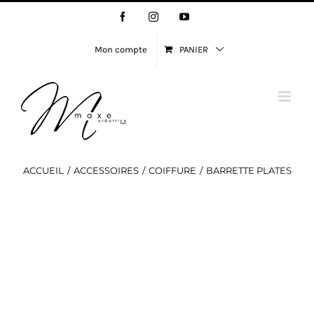
Passer
Facebook
Instagram
YouTube
au
contenu
Mon compte
PANIER
ACCUEIL
ACCESSOIRES
COIFFURE
BARRETTE PLATES