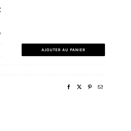
€
k
AJOUTER AU PANIER
uantité
e
iroir
oré
24