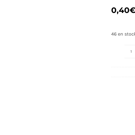
0,40
46 en stoc
q
d
M
d
A