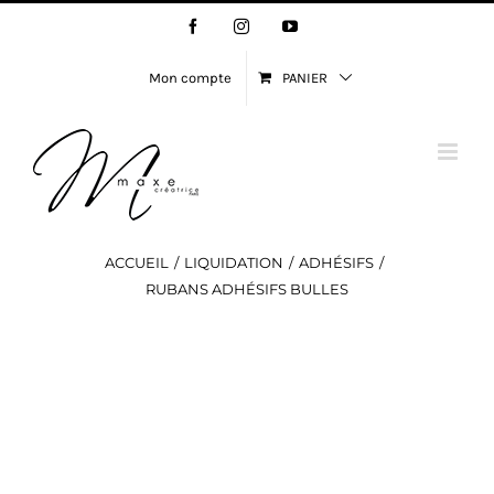
Passer
Facebook
Instagram
YouTube
au
contenu
Mon compte
PANIER
ACCUEIL
LIQUIDATION
ADHÉSIFS
RUBANS ADHÉSIFS BULLES