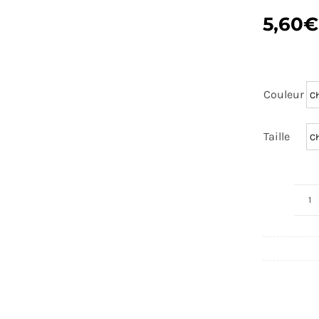
5,60
€
Couleur
Taille
q
d
S
C