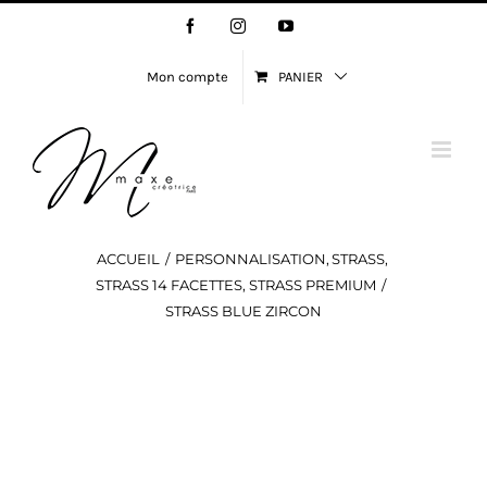
Passer
Facebook
Instagram
YouTube
au
contenu
Mon compte
PANIER
ACCUEIL
PERSONNALISATION
STRASS
STRASS 14 FACETTES
STRASS PREMIUM
STRASS BLUE ZIRCON