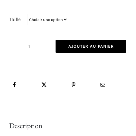
prix :
1,70€
Taille
à
2,40€
AJOUTER AU PANIER
quantité
de
Strass
Blue
Zircon
Description