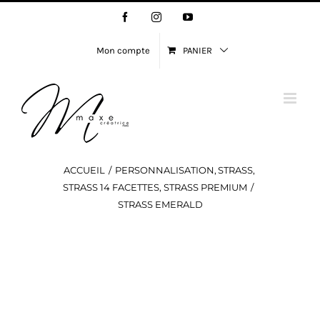
Passer
Facebook
Instagram
YouTube
au
contenu
Mon compte
PANIER
ACCUEIL
PERSONNALISATION
STRASS
STRASS 14 FACETTES
STRASS PREMIUM
STRASS EMERALD