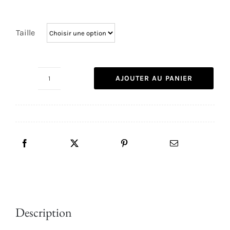
prix :
1,70€
Taille
à
2,40€
AJOUTER AU PANIER
quantité
de
Strass
Emerald
Description