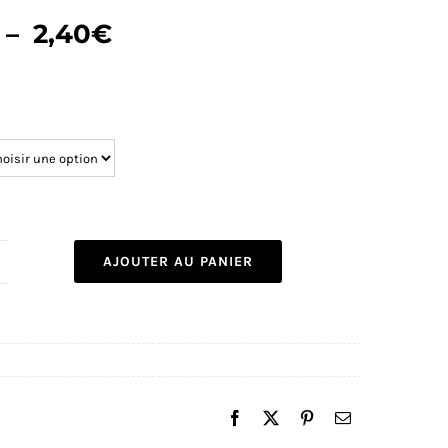
Plage
–
2,40
€
de
prix :
1,70€
à
2,40€
AJOUTER AU PANIER
uantité
e
trass
ushia