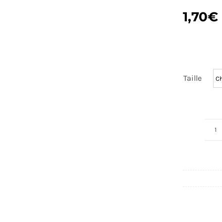
1,70
€
Taille
q
d
S
F