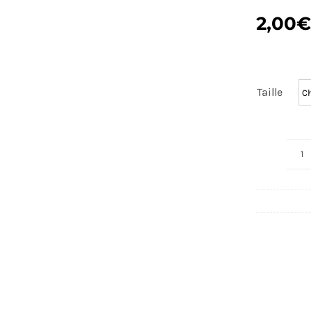
2,00
Taille
q
d
S
N
B