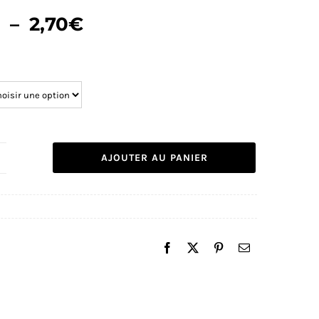
Plage
€
–
2,70
€
de
prix :
2,00€
à
2,70€
AJOUTER AU PANIER
uantité
e
trass
eon
lue