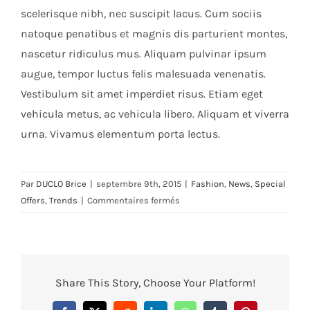
scelerisque nibh, nec suscipit lacus. Cum sociis
natoque penatibus et magnis dis parturient montes,
nascetur ridiculus mus. Aliquam pulvinar ipsum
augue, tempor luctus felis malesuada venenatis.
Vestibulum sit amet imperdiet risus. Etiam eget
vehicula metus, ac vehicula libero. Aliquam et viverra
urna. Vivamus elementum porta lectus.
Par
DUCLO Brice
|
septembre 9th, 2015
|
Fashion
,
News
,
Special
sur
Offers
,
Trends
|
Commentaires fermés
Duis
ac
massa
semper
Share This Story, Choose Your Platform!
maximus