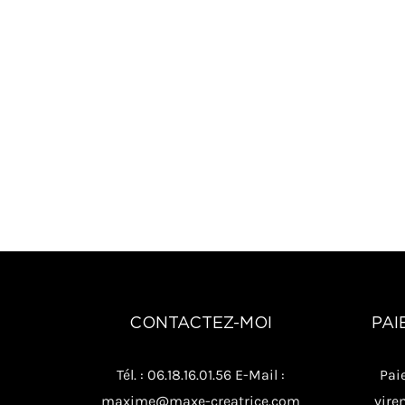
CONTACTEZ-MOI
PAI
Tél. : 06.18.16.01.56 E-Mail :
Pai
maxime@maxe-creatrice.com
vire