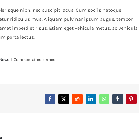
scelerisque nibh, nec suscipit lacus. Cum sociis natoque
etur ridiculus mus. Aliquam pulvinar ipsum augue, tempor
 amet imperdiet risus. Etiam eget vehicula metus, ac vehicula
um porta lectus.
sur
News
|
Commentaires fermés
Sed
aliquet
mi
at
libero
Facebook
X
Reddit
LinkedIn
WhatsApp
Tumblr
Pint
consectetur
e