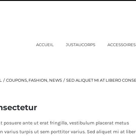
ACCUEIL
JUSTAUCORPS
ACCESSOIRES
L
COUPONS
FASHION
NEWS
SED ALIQUET MI AT LIBERO CONS
onsectetur
nt posuere ante ut erat fringilla, vestibulum placerat metus
 varius turpis ut sem porttitor varius. Sed aliquet mi at libe