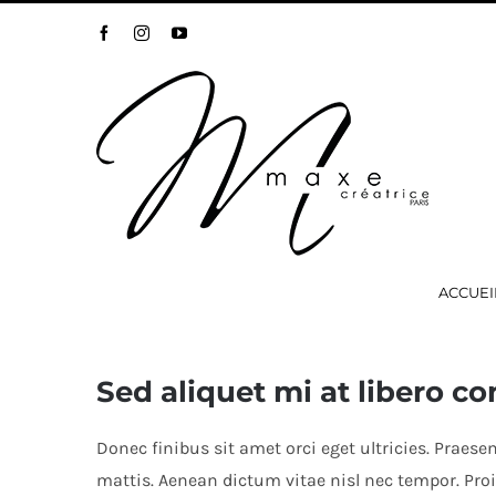
Passer
Facebook
Instagram
YouTube
au
contenu
ACCUEI
Sed aliquet mi at libero c
Donec finibus sit amet orci eget ultricies. Praese
mattis. Aenean dictum vitae nisl nec tempor. Proin